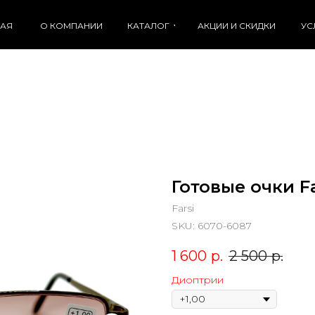
НАЯ
О КОМПАНИИ
КАТАЛОГ
АКЦИИ И СКИДКИ
УС
Готовые очки Fa
Farsi
SKU:
6070-6087
1 600
р.
2 500
р.
Диоптрии