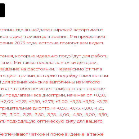
газин, где вы найдете широкий ассортимент
ков с диоптриями для зрения. Мы предлагаем
рения 2023 года, которые помогут вам видеть
 чтения, которые идеально подойдут для работы
 книг. Мы также предлагаем очки для дали,
видение на расстоянии. Независимо от типа
ки с диоптриями, которые подойдут именно вам.
для зрения женские выполнены из мягкого
тика, что обеспечивает комфортное ношение
ы предлагаем все диоптрии, начиная от +0,50,
, +2,00, +2,25, +2,50, +2,75, +3,00, +3,25, +3,50, +3,75,
рицательные диоптрии -0,50, -0,75, -1,00, -1,25,
-2,75, -3,00, -3,25, -3,50, -3,75, -4,00, -4,50, -5,00, -5,50,
рать подходящую оптическую силу для вашего
спечивают четкое и ясное видение, а также