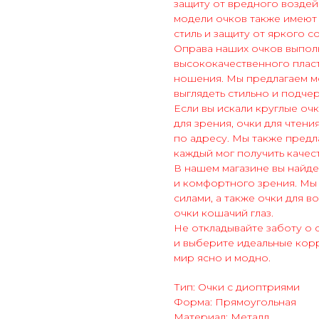
защиту от вредного воздей
модели очков также имеют
стиль и защиту от яркого с
Оправа наших очков выполн
высококачественного пласт
ношения. Мы предлагаем мо
выглядеть стильно и подче
Если вы искали круглые оч
для зрения, очки для чтени
по адресу. Мы также предл
каждый мог получить качес
В нашем магазине вы найде
и комфортного зрения. Мы
силами, а также очки для в
очки кошачий глаз.
Не откладывайте заботу о 
и выберите идеальные кор
мир ясно и модно.
Тип: Очки с диоптриями
Форма: Прямоугольная
Материал: Металл