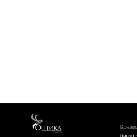
интер
Оправ
Линзы 