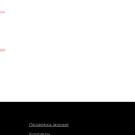
ок
ные
информация
Проверка зрения
Контакты