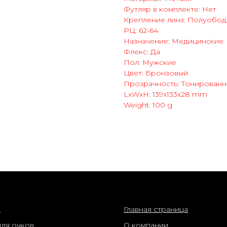
Футляр в комплекте: Нет
Крепление линз: Полуобод
РЦ: 62-64
Назначение: Медицинские
Флекс: Да
Пол: Мужские
Цвет: Бронзовый
Прозрачность: Тонирован
LxWxH: 139x133x28 mm
Weight: 100 g
нет-магазин
о компании
ы
Главная страница
для очков
О компании