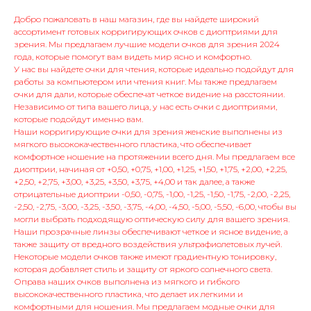
Добро пожаловать в наш магазин, где вы найдете широкий
ассортимент готовых корригирующих очков с диоптриями для
зрения. Мы предлагаем лучшие модели очков для зрения 2024
года, которые помогут вам видеть мир ясно и комфортно.
У нас вы найдете очки для чтения, которые идеально подойдут для
работы за компьютером или чтения книг. Мы также предлагаем
очки для дали, которые обеспечат четкое видение на расстоянии.
Независимо от типа вашего лица, у нас есть очки с диоптриями,
которые подойдут именно вам.
Наши корригирующие очки для зрения женские выполнены из
мягкого высококачественного пластика, что обеспечивает
комфортное ношение на протяжении всего дня. Мы предлагаем все
диоптрии, начиная от +0,50, +0,75, +1,00, +1,25, +1,50, +1,75, +2,00, +2,25,
+2,50, +2,75, +3,00, +3,25, +3,50, +3,75, +4,00 и так далее, а также
отрицательные диоптрии -0,50, -0,75, -1,00, -1,25, -1,50, -1,75, -2,00, -2,25,
-2,50, -2,75, -3,00, -3,25, -3,50, -3,75, -4,00, -4,50, -5,00, -5,50, -6,00, чтобы вы
могли выбрать подходящую оптическую силу для вашего зрения.
Наши прозрачные линзы обеспечивают четкое и ясное видение, а
также защиту от вредного воздействия ультрафиолетовых лучей.
Некоторые модели очков также имеют градиентную тонировку,
которая добавляет стиль и защиту от яркого солнечного света.
Оправа наших очков выполнена из мягкого и гибкого
высококачественного пластика, что делает их легкими и
комфортными для ношения. Мы предлагаем модные очки для