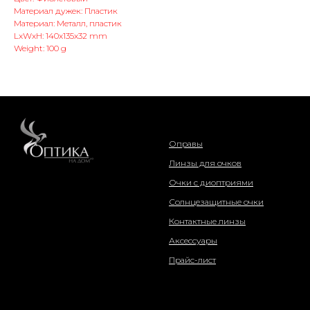
Материал дужек: Пластик
Материал: Металл, пластик
LxWxH: 140x135x32 mm
Weight: 100 g
интернет-магазин
Оправы
Линзы для очков
Очки с диоптриями
Солнцезащитные очки
Контактные линзы
Аксессуары
Прайс-лист
о компании
информация