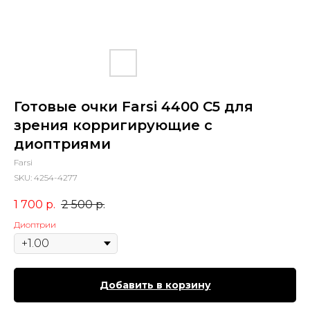
Готовые очки Farsi 4400 С5 для
зрения корригирующие с
диоптриями
Farsi
SKU:
4254-4277
1 700
р.
2 500
р.
Диоптрии
Добавить в корзину