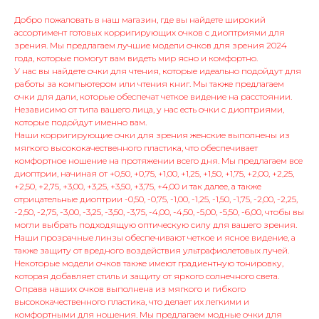
Добро пожаловать в наш магазин, где вы найдете широкий
ассортимент готовых корригирующих очков с диоптриями для
зрения. Мы предлагаем лучшие модели очков для зрения 2024
года, которые помогут вам видеть мир ясно и комфортно.
У нас вы найдете очки для чтения, которые идеально подойдут для
работы за компьютером или чтения книг. Мы также предлагаем
очки для дали, которые обеспечат четкое видение на расстоянии.
Независимо от типа вашего лица, у нас есть очки с диоптриями,
которые подойдут именно вам.
Наши корригирующие очки для зрения женские выполнены из
мягкого высококачественного пластика, что обеспечивает
комфортное ношение на протяжении всего дня. Мы предлагаем все
диоптрии, начиная от +0,50, +0,75, +1,00, +1,25, +1,50, +1,75, +2,00, +2,25,
+2,50, +2,75, +3,00, +3,25, +3,50, +3,75, +4,00 и так далее, а также
отрицательные диоптрии -0,50, -0,75, -1,00, -1,25, -1,50, -1,75, -2,00, -2,25,
-2,50, -2,75, -3,00, -3,25, -3,50, -3,75, -4,00, -4,50, -5,00, -5,50, -6,00, чтобы вы
могли выбрать подходящую оптическую силу для вашего зрения.
Наши прозрачные линзы обеспечивают четкое и ясное видение, а
также защиту от вредного воздействия ультрафиолетовых лучей.
Некоторые модели очков также имеют градиентную тонировку,
которая добавляет стиль и защиту от яркого солнечного света.
Оправа наших очков выполнена из мягкого и гибкого
высококачественного пластика, что делает их легкими и
комфортными для ношения. Мы предлагаем модные очки для