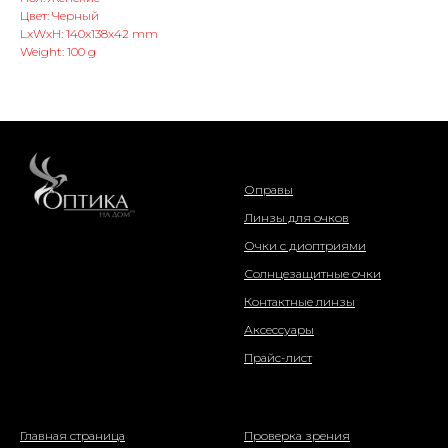
Цвет: Черный
LxWxH: 140x138x42 mm
Weight: 100 g
интернет-магазин
Оправы
Линзы для очков
Очки с диоптриями
Солнцезащитные очки
Контактные линзы
Аксессуары
Прайс-лист
о компании
информация
Главная страница
Проверка зрения