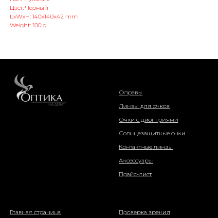
Цвет: Черный
LxWxH: 140x140x42 mm
Weight: 100 g
интернет-магазин
Оправы
Линзы для очков
Очки с диоптриями
Солнцезащитные очки
Контактные линзы
Аксессуары
Прайс-лист
о компании
информация
Главная страница
Проверка зрения