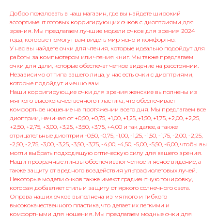
Добро пожаловать в наш магазин, где вы найдете широкий
ассортимент готовых корригирующих очков с диоптриями для
зрения. Мы предлагаем лучшие модели очков для зрения 2024
года, которые помогут вам видеть мир ясно и комфортно.
У нас вы найдете очки для чтения, которые идеально подойдут для
работы за компьютером или чтения книг. Мы также предлагаем
очки для дали, которые обеспечат четкое видение на расстоянии.
Независимо от типа вашего лица, у нас есть очки с диоптриями,
которые подойдут именно вам.
Наши корригирующие очки для зрения женские выполнены из
мягкого высококачественного пластика, что обеспечивает
комфортное ношение на протяжении всего дня. Мы предлагаем все
диоптрии, начиная от +0,50, +0,75, +1,00, +1,25, +1,50, +1,75, +2,00, +2,25,
+2,50, +2,75, +3,00, +3,25, +3,50, +3,75, +4,00 и так далее, а также
отрицательные диоптрии -0,50, -0,75, -1,00, -1,25, -1,50, -1,75, -2,00, -2,25,
-2,50, -2,75, -3,00, -3,25, -3,50, -3,75, -4,00, -4,50, -5,00, -5,50, -6,00, чтобы вы
могли выбрать подходящую оптическую силу для вашего зрения.
Наши прозрачные линзы обеспечивают четкое и ясное видение, а
также защиту от вредного воздействия ультрафиолетовых лучей.
Некоторые модели очков также имеют градиентную тонировку,
которая добавляет стиль и защиту от яркого солнечного света.
Оправа наших очков выполнена из мягкого и гибкого
высококачественного пластика, что делает их легкими и
комфортными для ношения. Мы предлагаем модные очки для