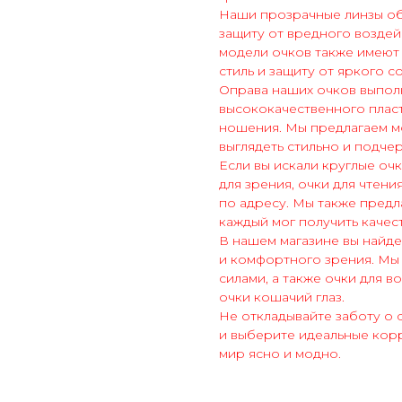
Наши прозрачные линзы обе
защиту от вредного воздей
модели очков также имеют
стиль и защиту от яркого с
Оправа наших очков выполн
высококачественного пласт
ношения. Мы предлагаем мо
выглядеть стильно и подче
Если вы искали круглые оч
для зрения, очки для чтени
по адресу. Мы также предл
каждый мог получить качес
В нашем магазине вы найде
и комфортного зрения. Мы
силами, а также очки для в
очки кошачий глаз.
Не откладывайте заботу о 
и выберите идеальные кор
мир ясно и модно.