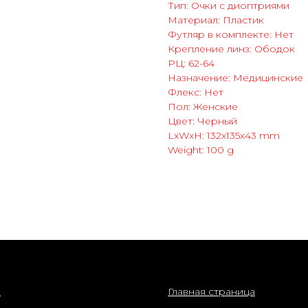
Тип: Очки с диоптриями
Материал: Пластик
Футляр в комплекте: Нет
Крепление линз: Ободок
РЦ: 62-64
Назначение: Медицинские
Флекс: Нет
Пол: Женские
Цвет: Черный
LxWxH: 132x135x43 mm
Weight: 100 g
нет-магазин
о компании
ы
Главная страница