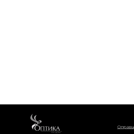
интер
Оправ