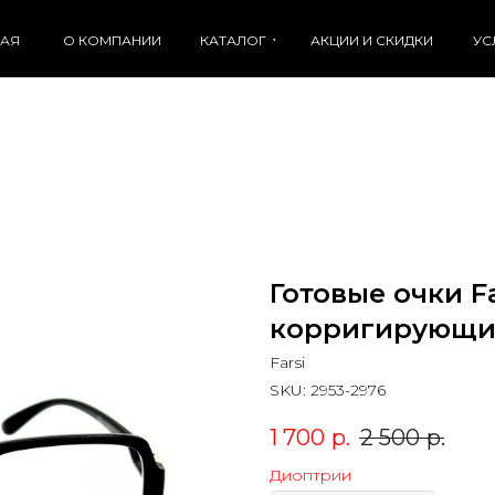
НАЯ
О КОМПАНИИ
КАТАЛОГ
АКЦИИ И СКИДКИ
УС
Готовые очки Fa
корригирующие
Farsi
SKU:
2953-2976
1 700
р.
2 500
р.
Диоптрии