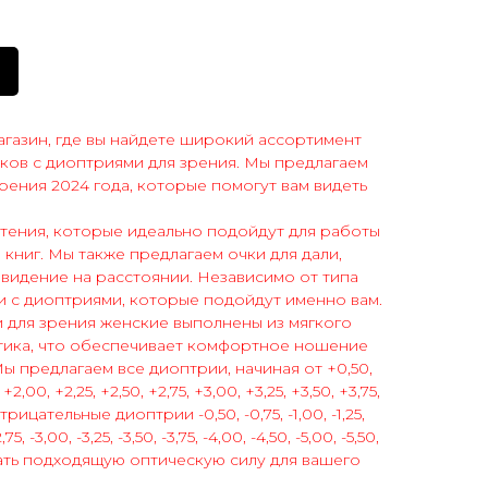
газин, где вы найдете широкий ассортимент
ков с диоптриями для зрения. Мы предлагаем
рения 2024 года, которые помогут вам видеть
 чтения, которые идеально подойдут для работы
 книг. Мы также предлагаем очки для дали,
видение на расстоянии. Независимо от типа
ки с диоптриями, которые подойдут именно вам.
для зрения женские выполнены из мягкого
тика, что обеспечивает комфортное ношение
ы предлагаем все диоптрии, начиная от +0,50,
, +2,00, +2,25, +2,50, +2,75, +3,00, +3,25, +3,50, +3,75,
рицательные диоптрии -0,50, -0,75, -1,00, -1,25,
-2,75, -3,00, -3,25, -3,50, -3,75, -4,00, -4,50, -5,00, -5,50,
рать подходящую оптическую силу для вашего