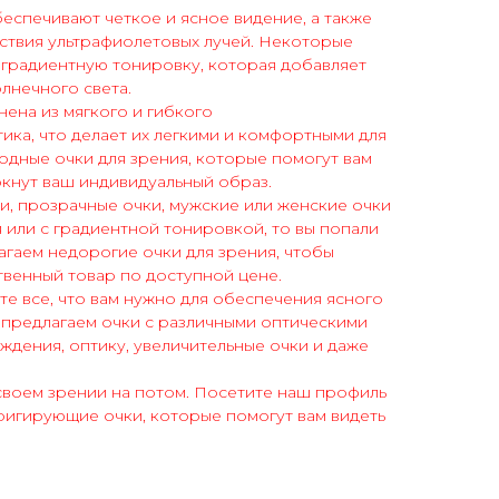
спечивают четкое и ясное видение, а также
ствия ультрафиолетовых лучей. Некоторые
 градиентную тонировку, которая добавляет
олнечного света.
ена из мягкого и гибкого
ика, что делает их легкими и комфортными для
дные очки для зрения, которые помогут вам
ркнут ваш индивидуальный образ.
ки, прозрачные очки, мужские или женские очки
я или с градиентной тонировкой, то вы попали
агаем недорогие очки для зрения, чтобы
твенный товар по доступной цене.
те все, что вам нужно для обеспечения ясного
 предлагаем очки с различными оптическими
ождения, оптику, увеличительные очки и даже
своем зрении на потом. Посетите наш профиль
ригирующие очки, которые помогут вам видеть