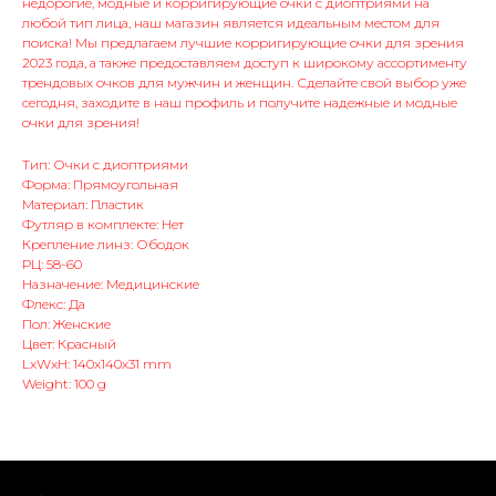
недорогие, модные и корригирующие очки с диоптриями на
любой тип лица, наш магазин является идеальным местом для
поиска! Мы предлагаем лучшие корригирующие очки для зрения
2023 года, а также предоставляем доступ к широкому ассортименту
трендовых очков для мужчин и женщин. Сделайте свой выбор уже
сегодня, заходите в наш профиль и получите надежные и модные
очки для зрения!
Тип: Очки с диоптриями
Форма: Прямоугольная
Материал: Пластик
Футляр в комплекте: Нет
Крепление линз: Ободок
РЦ: 58-60
Назначение: Медицинские
Флекс: Да
Пол: Женские
Цвет: Красный
LxWxH: 140x140x31 mm
Weight: 100 g