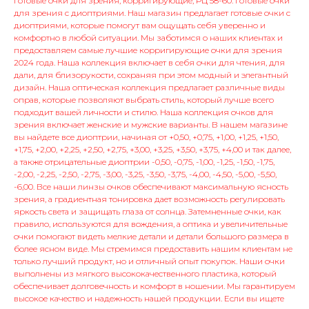
Готовые очки для зрения, корригирующие, РЦ 58-60. Готовые очки
для зрения с диоптриями. Наш магазин предлагает готовые очки с
диоптриями, которые помогут вам ощущать себя уверенно и
комфортно в любой ситуации. Мы заботимся о наших клиентах и
предоставляем самые лучшие корригирующие очки для зрения
2024 года. Наша коллекция включает в себя очки для чтения, для
дали, для близорукости, сохраняя при этом модный и элегантный
дизайн. Наша оптическая коллекция предлагает различные виды
оправ, которые позволяют выбрать стиль, который лучше всего
подходит вашей личности и стилю. Наша коллекция очков для
зрения включает женские и мужские варианты. В нашем магазине
вы найдете все диоптрии, начиная от +0,50, +0,75, +1,00, +1,25, +1,50,
+1,75, +2,00, +2,25, +2,50, +2,75, +3,00, +3,25, +3,50, +3,75, +4,00 и так далее,
а также отрицательные диоптрии -0,50, -0,75, -1,00, -1,25, -1,50, -1,75,
-2,00, -2,25, -2,50, -2,75, -3,00, -3,25, -3,50, -3,75, -4,00, -4,50, -5,00, -5,50,
-6,00. Все наши линзы очков обеспечивают максимальную ясность
зрения, а градиентная тонировка дает возможность регулировать
яркость света и защищать глаза от солнца. Затемненные очки, как
правило, используются для вождения, а оптика и увеличительные
очки помогают видеть мелкие детали и детали большого размера в
более ясном виде. Мы стремимся предоставить нашим клиентам не
только лучший продукт, но и отличный опыт покупок. Наши очки
выполнены из мягкого высококачественного пластика, который
обеспечивает долговечность и комфорт в ношении. Мы гарантируем
высокое качество и надежность нашей продукции. Если вы ищете