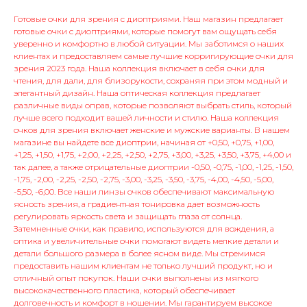
Готовые очки для зрения с диоптриями. Наш магазин предлагает
готовые очки с диоптриями, которые помогут вам ощущать себя
уверенно и комфортно в любой ситуации. Мы заботимся о наших
клиентах и предоставляем самые лучшие корригирующие очки для
зрения 2023 года. Наша коллекция включает в себя очки для
чтения, для дали, для близорукости, сохраняя при этом модный и
элегантный дизайн. Наша оптическая коллекция предлагает
различные виды оправ, которые позволяют выбрать стиль, который
лучше всего подходит вашей личности и стилю. Наша коллекция
очков для зрения включает женские и мужские варианты. В нашем
магазине вы найдете все диоптрии, начиная от +0,50, +0,75, +1,00,
+1,25, +1,50, +1,75, +2,00, +2,25, +2,50, +2,75, +3,00, +3,25, +3,50, +3,75, +4,00 и
так далее, а также отрицательные диоптрии -0,50, -0,75, -1,00, -1,25, -1,50,
-1,75, -2,00, -2,25, -2,50, -2,75, -3,00, -3,25, -3,50, -3,75, -4,00, -4,50, -5,00,
-5,50, -6,00. Все наши линзы очков обеспечивают максимальную
ясность зрения, а градиентная тонировка дает возможность
регулировать яркость света и защищать глаза от солнца.
Затемненные очки, как правило, используются для вождения, а
оптика и увеличительные очки помогают видеть мелкие детали и
детали большого размера в более ясном виде. Мы стремимся
предоставить нашим клиентам не только лучший продукт, но и
отличный опыт покупок. Наши очки выполнены из мягкого
высококачественного пластика, который обеспечивает
долговечность и комфорт в ношении. Мы гарантируем высокое