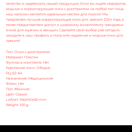
качество и надежность нашей продукции. Если вы ищете недорогие,
модные и корригирующие очки с диоптриями на любой тип лица,
наш магазин является идеальным местом для поиска! Мы
предлагаем лучшие корригирующие очки для зрения 2024 года, а
также предоставляем доступ к широкому ассортименту трендовых
очков для мужчин и женщин. Сделайте свой выбор уже сегодня,
заходите в наш профиль и получите надежные и модные очки для
зрения!
Тип: Очки с диоптриями
Материал: Пластик
Футляр в комплекте: Нет
Крепление линз: Ободок
РЦ: 62-64
Назначение: Медицинские
Флекс: Нет
Пол: Женские
Цвет: Серый
LxWxH: 146x140x50 mm
Weight: 100 g