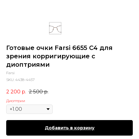
Готовые очки Farsi 6655 С4 для
зрения корригирующие с
диоптриями
Farsi
SKU:
4438-4457
2 200
р.
2 500
р.
Диоптрии
Добавить в корзину