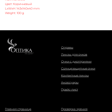
Цвет: Коричневый
LxWxH: 143x140x40 mm
Weight: 100 g
интернет-магазин
Оправы
Линзы для очков
Очки с диоптриями
Солнцезащитные очки
Контактные линзы
Аксессуары
Прайс-лист
о компании
информация
Главная страница
Проверка зрения