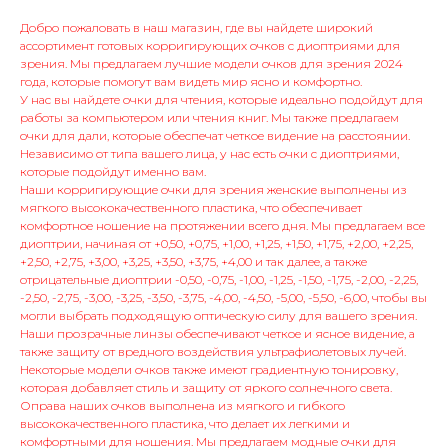
Добро пожаловать в наш магазин, где вы найдете широкий
ассортимент готовых корригирующих очков с диоптриями для
зрения. Мы предлагаем лучшие модели очков для зрения 2024
года, которые помогут вам видеть мир ясно и комфортно.
У нас вы найдете очки для чтения, которые идеально подойдут для
работы за компьютером или чтения книг. Мы также предлагаем
очки для дали, которые обеспечат четкое видение на расстоянии.
Независимо от типа вашего лица, у нас есть очки с диоптриями,
которые подойдут именно вам.
Наши корригирующие очки для зрения женские выполнены из
мягкого высококачественного пластика, что обеспечивает
комфортное ношение на протяжении всего дня. Мы предлагаем все
диоптрии, начиная от +0,50, +0,75, +1,00, +1,25, +1,50, +1,75, +2,00, +2,25,
+2,50, +2,75, +3,00, +3,25, +3,50, +3,75, +4,00 и так далее, а также
отрицательные диоптрии -0,50, -0,75, -1,00, -1,25, -1,50, -1,75, -2,00, -2,25,
-2,50, -2,75, -3,00, -3,25, -3,50, -3,75, -4,00, -4,50, -5,00, -5,50, -6,00, чтобы вы
могли выбрать подходящую оптическую силу для вашего зрения.
Наши прозрачные линзы обеспечивают четкое и ясное видение, а
также защиту от вредного воздействия ультрафиолетовых лучей.
Некоторые модели очков также имеют градиентную тонировку,
которая добавляет стиль и защиту от яркого солнечного света.
Оправа наших очков выполнена из мягкого и гибкого
высококачественного пластика, что делает их легкими и
комфортными для ношения. Мы предлагаем модные очки для