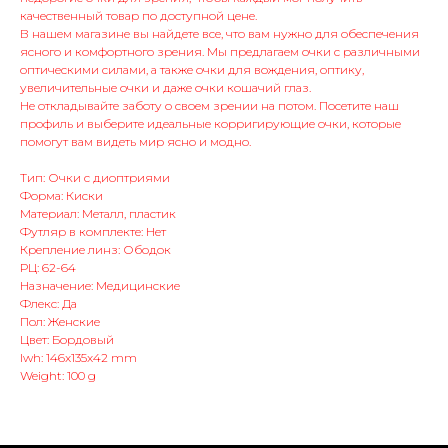
качественный товар по доступной цене.
В нашем магазине вы найдете все, что вам нужно для обеспечения
ясного и комфортного зрения. Мы предлагаем очки с различными
оптическими силами, а также очки для вождения, оптику,
увеличительные очки и даже очки кошачий глаз.
Не откладывайте заботу о своем зрении на потом. Посетите наш
профиль и выберите идеальные корригирующие очки, которые
помогут вам видеть мир ясно и модно.
Тип: Очки с диоптриями
Форма: Киски
Материал: Металл, пластик
Футляр в комплекте: Нет
Крепление линз: Ободок
РЦ: 62-64
Назначение: Медицинские
Флекс: Да
Пол: Женские
Цвет: Бордовый
lwh: 146x135x42 mm
Weight: 100 g