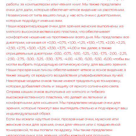
работы за компьютером или чтения книг. Мы также предлагаем
очки для дали, которые обеспечат четкое видение на расстоянии.
Независимо от типа вашего лица, у нас есть очки с диоптриями,
которые подойдут именно вам.
Наши корригирующие очки для зрения женские выполнены из
мягкого высококачественного пластика, что обеспечивает
комфортное ношение на протяжении всего дня. Мы предлагаем все
диоптрии, начиная от +0,50, +0,75, +1,00, +1,25, +1,50, +1,75, +2,00, +2,25,
+2,50, +2,75, +3,00, +3,25, +3,50, +3,75, +4,00 и так далее, а также
отрицательные диоптрии -0,50, -0,75, -1,00, -1,25, -1,50, -1,75, -2,00, -2,25,
-2,50, -2,75, -3,00, -3,25, -3,50, -3,75, -4,00, -4,50, -5,00, -5,50, -6,00, чтобы вы
могли выбрать подходящую оптическую силу для вашего зрения.
Наши прозрачные линзы обеспечивают четкое и ясное видение, а
также защиту от вредного воздействия ультрафиолетовых лучей.
Некоторые модели очков также имеют градиентную тонировку,
которая добавляет стиль и защиту от яркого солнечного света.
Оправа наших очков выполнена из мягкого и гибкого
высококачественного пластика, что делает их легкими и
комфортными для ношения. Мы предлагаем модные очки для
зрения, которые помогут вам выглядеть стильно и подчеркнут ваш
индивидуальный образ.
Если вы искали круглые очки, прозрачные очки, мужские или
женские очки для зрения, очки для чтения или с градиентной
тонировкой, то вы попали по адресу. Мы также предлагаем
недорогие очки для зрения, чтобы каждый мог получить