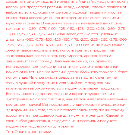
сохраняя при этом модный и элегантный дизайн. Наша оптическая
коллекция предлагает различные виды оправ, которые позволяют
выбрать стиль, который лучше всего подходит вашей личности и
стилю. Наша коллекция очков для зрения включает женские и
мужские варианты. В нашем магазине вы найдете все диоптрии,
начиная от +0,50, +0,75, +1,00, +1,25, +1,50, +1,75, +2,00, +2,25, +2,50, +2,75,
+3,00, +3,25, +3,50, +3,75, +4,00 и так далее, а также отрицательные
диоптрии -0,50, -0,75, -1,00, -1,25, -1,50, -1,75, -2,00, -2,25, -2,50, -2,75, -3,00,
-3,25, -3,50, -3,75, -4,00, -4,50, -5,00, -5,50, -6,00. Все наши линзы очков
обеспечивают максимальную ясность зрения, а градиентная
тонировка дает возможность регулировать яркость света и
защищать глаза от солнца. Затемненные очки, как правило,
используются для вождения, а оптика и увеличительные очки
помогают видеть мелкие детали и детали большого размера в более
ясном виде. Мы стремимся предоставить нашим клиентам не
только лучший продукт, но и отличный опыт покупок. Мы
гарантируем высокое качество и надежность нашей продукции.
Если вы ищете недорогие, модные и корригирующие очки с
диоптриями на любой тип лица, наш магазин является идеальным
местом для поиска! Мы предлагаем лучшие корригирующие очки
для зрения 2023 года, а также предоставляем доступ к широкому
ассортименту трендовых очков для мужчин и женщин. Сделайте
свой выбор уже сегодня, заходите в наш профиль и получите
надежные и модные очки для зрения!
Тип: Очки с диоптриями