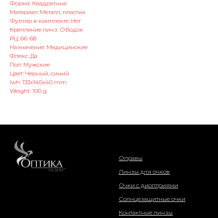
Форма: Квадратные
Материал: Металл, пластик
Футляр в комплекте: Нет
Крепление линз: Ободок
РЦ: 66-68
Назначение: Медицинские
Флекс: Да
Пол: Мужские
Цвет: Черный, синий
lwh: 133x140x40 mm
Weight: 100 g
интернет-магазин
Оправы
Линзы для очков
Очки с диоптриями
Солнцезащитные очки
Контактные линзы