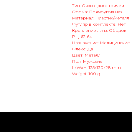
Тип: Очки с диоптриями
Форма: Прямоугольная
Материал: Пластик/металл
Футляр в комплекте: Нет
Крепление линз: Ободок
РЦ: 62-64
Назначение: Медицинские
Флекс: Да
Цвет: Металл
Пол: Мужские
LxWxH: 135x130x28 mm
Weight: 100 g
нет-магазин
о компании