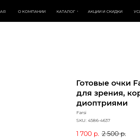
НАЯ
О КОМПАНИИ
КАТАЛОГ
АКЦИИ И СКИДКИ
УС
Готовые очки F
для зрения, к
диоптриями
Farsi
SKU:
4586-4637
1 700
р.
2 500
р.