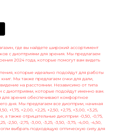
газин, где вы найдете широкий ассортимент
ков с диоптриями для зрения. Мы предлагаем
рения 2024 года, которые помогут вам видеть
 чтения, которые идеально подойдут для работы
 книг. Мы также предлагаем очки для дали,
видение на расстоянии. Независимо от типа
ки с диоптриями, которые подойдут именно вам.
 для зрения обеспечивают комфортное
го дня. Мы предлагаем все диоптрии, начиная
1,50, +1,75, +2,00, +2,25, +2,50, +2,75, +3,00, +3,25,
лее, а также отрицательные диоптрии -0,50, -0,75,
2,25, -2,50, -2,75, -3,00, -3,25, -3,50, -3,75, -4,00, -4,50,
вы могли выбрать подходящую оптическую силу для