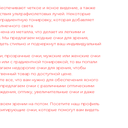
спечивают четкое и ясное видение, а также
ствия ультрафиолетовых лучей. Некоторые
 градиентную тонировку, которая добавляет
олнечного света.
на из металла, что делает их легкими и
 Мы предлагаем модные очки для зрения,
деть стильно и подчеркнут ваш индивидуальный
ки, прозрачные очки, мужские или женские очки
я или с градиентной тонировкой, то вы попали
агаем недорогие очки для зрения, чтобы
твенный товар по доступной цене.
те все, что вам нужно для обеспечения ясного
 предлагаем очки с различными оптическими
ождения, оптику, увеличительные очки и даже
своем зрении на потом. Посетите наш профиль
ригирующие очки, которые помогут вам видеть