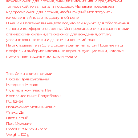
женские очки для зрения, очки для чтения или с градиентной
тонировкой, то вы попали по адресу. Мы также предлагаем
недорогие очки для зрения, чтобы каждый мог получить
качественный товар по доступной цене.
В нашем магазине вы найдете все, что вам нужно для обеспечения
ясного и комфортного зрения. Мы предлагаем очки с различными
оптическими силами, а также очки для вождения, оптику,
увеличительные очки и даже очки кошачий глаз.
Не откладывайте заботу о своем зрении на потом. Посетите наш
профиль и выберите идеальные корригирующие очки, которые
помогут вам видеть мир ясно и модно.
Тип: Очки с диоптриями
Форма: Прямоугольная
Материал: Металл
Футляр в комплекте: Нет
Крепление линз: Полуободок
РЦ: 62-64
Назначение: Медицинские
Флекс: Да
Цвет: Серый
Пол: Мужские
LxWxH: 139x133x28 mm
Weight: 100 g