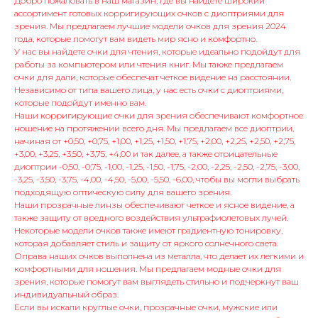
Добро пожаловать в наш магазин, где вы найдете широкий
ассортимент готовых корригирующих очков с диоптриями для
зрения. Мы предлагаем лучшие модели очков для зрения 2024
года, которые помогут вам видеть мир ясно и комфортно.
У нас вы найдете очки для чтения, которые идеально подойдут для
работы за компьютером или чтения книг. Мы также предлагаем
очки для дали, которые обеспечат четкое видение на расстоянии.
Независимо от типа вашего лица, у нас есть очки с диоптриями,
которые подойдут именно вам.
Наши корригирующие очки для зрения обеспечивают комфортное
ношение на протяжении всего дня. Мы предлагаем все диоптрии,
начиная от +0,50, +0,75, +1,00, +1,25, +1,50, +1,75, +2,00, +2,25, +2,50, +2,75,
+3,00, +3,25, +3,50, +3,75, +4,00 и так далее, а также отрицательные
диоптрии -0,50, -0,75, -1,00, -1,25, -1,50, -1,75, -2,00, -2,25, -2,50, -2,75, -3,00,
-3,25, -3,50, -3,75, -4,00, -4,50, -5,00, -5,50, -6,00, чтобы вы могли выбрать
подходящую оптическую силу для вашего зрения.
Наши прозрачные линзы обеспечивают четкое и ясное видение, а
также защиту от вредного воздействия ультрафиолетовых лучей.
Некоторые модели очков также имеют градиентную тонировку,
которая добавляет стиль и защиту от яркого солнечного света.
Оправа наших очков выполнена из металла, что делает их легкими и
комфортными для ношения. Мы предлагаем модные очки для
зрения, которые помогут вам выглядеть стильно и подчеркнут ваш
индивидуальный образ.
Если вы искали круглые очки, прозрачные очки, мужские или