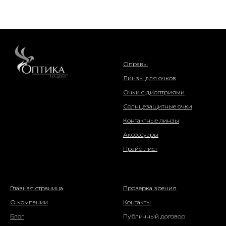
интернет-магазин
Оправы
Линзы для очков
Очки с диоптриями
Солнцезащитные очки
Контактные линзы
Аксессуары
Прайс-лист
о компании
информация
Главная страница
Проверка зрения
О компании
Контакты
Блог
Публичный договор