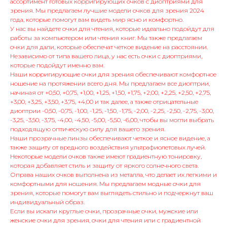
ассортимент готовых корригирующих очков с диоптриями для
зрения. Мы предлагаем лучшие модели очков для зрения 2024
года, которые помогут вам видеть мир ясно и комфортно.
У нас вы найдете очки для чтения, которые идеально подойдут для
работы за компьютером или чтения книг. Мы также предлагаем
очки для дали, которые обеспечат четкое видение на расстоянии.
Независимо от типа вашего лица, у нас есть очки с диоптриями,
которые подойдут именно вам.
Наши корригирующие очки для зрения обеспечивают комфортное
ношение на протяжении всего дня. Мы предлагаем все диоптрии,
начиная от +0,50, +0,75, +1,00, +1,25, +1,50, +1,75, +2,00, +2,25, +2,50, +2,75,
+3,00, +3,25, +3,50, +3,75, +4,00 и так далее, а также отрицательные
диоптрии -0,50, -0,75, -1,00, -1,25, -1,50, -1,75, -2,00, -2,25, -2,50, -2,75, -3,00,
-3,25, -3,50, -3,75, -4,00, -4,50, -5,00, -5,50, -6,00, чтобы вы могли выбрать
подходящую оптическую силу для вашего зрения.
Наши прозрачные линзы обеспечивают четкое и ясное видение, а
также защиту от вредного воздействия ультрафиолетовых лучей.
Некоторые модели очков также имеют градиентную тонировку,
которая добавляет стиль и защиту от яркого солнечного света.
Оправа наших очков выполнена из металла, что делает их легкими и
комфортными для ношения. Мы предлагаем модные очки для
зрения, которые помогут вам выглядеть стильно и подчеркнут ваш
индивидуальный образ.
Если вы искали круглые очки, прозрачные очки, мужские или
женские очки для зрения, очки для чтения или с градиентной