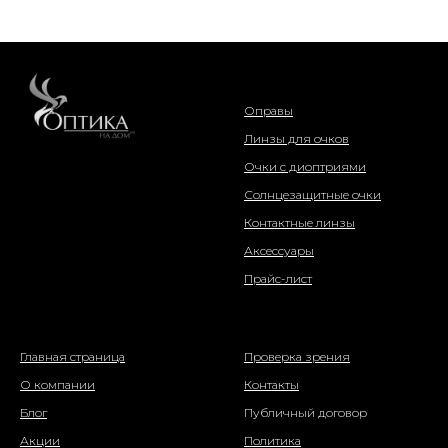
интернет-магазин
Оправы
Линзы для очков
Очки с диоптриями
Солнцезащитные очки
Контактные линзы
Аксессуары
Прайс-лист
о компании
информация
Главная страница
Проверка зрения
О компании
Контакты
Блог
Публичный договор
Акции
Политика