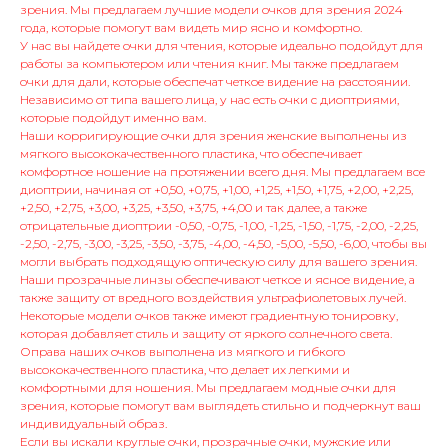
зрения. Мы предлагаем лучшие модели очков для зрения 2024
года, которые помогут вам видеть мир ясно и комфортно.
У нас вы найдете очки для чтения, которые идеально подойдут для
работы за компьютером или чтения книг. Мы также предлагаем
очки для дали, которые обеспечат четкое видение на расстоянии.
Независимо от типа вашего лица, у нас есть очки с диоптриями,
которые подойдут именно вам.
Наши корригирующие очки для зрения женские выполнены из
мягкого высококачественного пластика, что обеспечивает
комфортное ношение на протяжении всего дня. Мы предлагаем все
диоптрии, начиная от +0,50, +0,75, +1,00, +1,25, +1,50, +1,75, +2,00, +2,25,
+2,50, +2,75, +3,00, +3,25, +3,50, +3,75, +4,00 и так далее, а также
отрицательные диоптрии -0,50, -0,75, -1,00, -1,25, -1,50, -1,75, -2,00, -2,25,
-2,50, -2,75, -3,00, -3,25, -3,50, -3,75, -4,00, -4,50, -5,00, -5,50, -6,00, чтобы вы
могли выбрать подходящую оптическую силу для вашего зрения.
Наши прозрачные линзы обеспечивают четкое и ясное видение, а
также защиту от вредного воздействия ультрафиолетовых лучей.
Некоторые модели очков также имеют градиентную тонировку,
которая добавляет стиль и защиту от яркого солнечного света.
Оправа наших очков выполнена из мягкого и гибкого
высококачественного пластика, что делает их легкими и
комфортными для ношения. Мы предлагаем модные очки для
зрения, которые помогут вам выглядеть стильно и подчеркнут ваш
индивидуальный образ.
Если вы искали круглые очки, прозрачные очки, мужские или