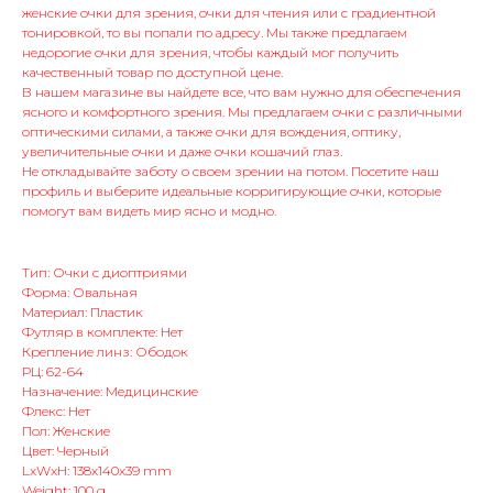
женские очки для зрения, очки для чтения или с градиентной
тонировкой, то вы попали по адресу. Мы также предлагаем
недорогие очки для зрения, чтобы каждый мог получить
качественный товар по доступной цене.
В нашем магазине вы найдете все, что вам нужно для обеспечения
ясного и комфортного зрения. Мы предлагаем очки с различными
оптическими силами, а также очки для вождения, оптику,
увеличительные очки и даже очки кошачий глаз.
Не откладывайте заботу о своем зрении на потом. Посетите наш
профиль и выберите идеальные корригирующие очки, которые
помогут вам видеть мир ясно и модно.
Тип: Очки с диоптриями
Форма: Овальная
Материал: Пластик
Футляр в комплекте: Нет
Крепление линз: Ободок
РЦ: 62-64
Назначение: Медицинские
Флекс: Нет
Пол: Женские
Цвет: Черный
LxWxH: 138x140x39 mm
Weight: 100 g