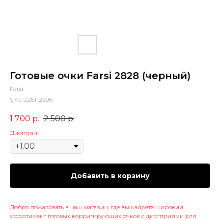
Готовые очки Farsi 2828 (черный)
Farsi
SKU:
2261-2296
1 700
р.
2 500
р.
Диоптрии
Добавить в корзину
Добро пожаловать в наш магазин, где вы найдете широкий
ассортимент готовых корригирующих очков с диоптриями для