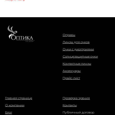
интернет-магазин
Оправы
Линзы для очков
Очки с диоптриями
Солнцезащитные очки
Контактные линзы
Аксессуары
Прайс-лист
о компании
информация
Главная страница
Проверка зрения
О компании
Контакты
Блог
Публичный договор