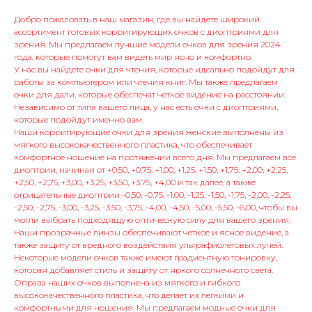
Добро пожаловать в наш магазин, где вы найдете широкий
ассортимент готовых корригирующих очков с диоптриями для
зрения. Мы предлагаем лучшие модели очков для зрения 2024
года, которые помогут вам видеть мир ясно и комфортно.
У нас вы найдете очки для чтения, которые идеально подойдут для
работы за компьютером или чтения книг. Мы также предлагаем
очки для дали, которые обеспечат четкое видение на расстоянии.
Независимо от типа вашего лица, у нас есть очки с диоптриями,
которые подойдут именно вам.
Наши корригирующие очки для зрения женские выполнены из
мягкого высококачественного пластика, что обеспечивает
комфортное ношение на протяжении всего дня. Мы предлагаем все
диоптрии, начиная от +0,50, +0,75, +1,00, +1,25, +1,50, +1,75, +2,00, +2,25,
+2,50, +2,75, +3,00, +3,25, +3,50, +3,75, +4,00 и так далее, а также
отрицательные диоптрии -0,50, -0,75, -1,00, -1,25, -1,50, -1,75, -2,00, -2,25,
-2,50, -2,75, -3,00, -3,25, -3,50, -3,75, -4,00, -4,50, -5,00, -5,50, -6,00, чтобы вы
могли выбрать подходящую оптическую силу для вашего зрения.
Наши прозрачные линзы обеспечивают четкое и ясное видение, а
также защиту от вредного воздействия ультрафиолетовых лучей.
Некоторые модели очков также имеют градиентную тонировку,
которая добавляет стиль и защиту от яркого солнечного света.
Оправа наших очков выполнена из мягкого и гибкого
высококачественного пластика, что делает их легкими и
комфортными для ношения. Мы предлагаем модные очки для