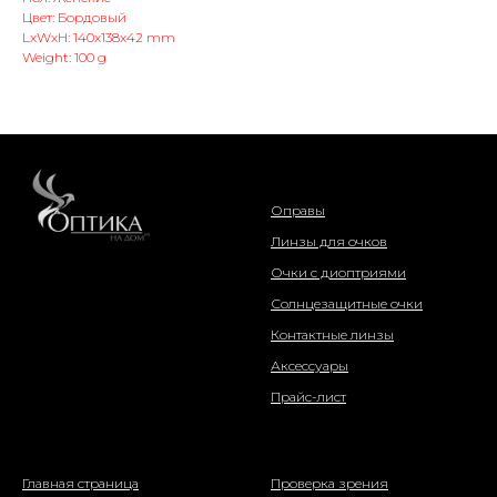
Цвет: Бордовый
LxWxH: 140x138x42 mm
Weight: 100 g
интернет-магазин
Оправы
Линзы для очков
Очки с диоптриями
Солнцезащитные очки
Контактные линзы
Аксессуары
Прайс-лист
о компании
информация
Главная страница
Проверка зрения