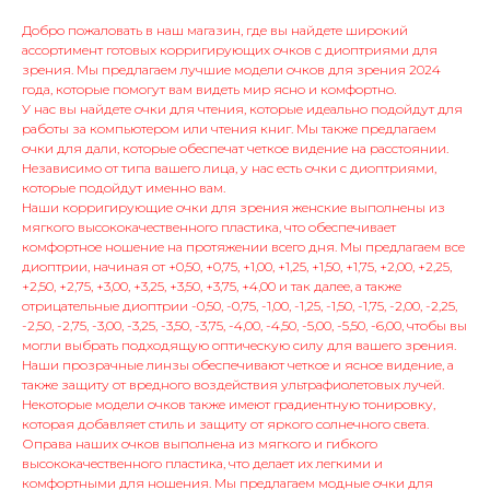
Добро пожаловать в наш магазин, где вы найдете широкий
ассортимент готовых корригирующих очков с диоптриями для
зрения. Мы предлагаем лучшие модели очков для зрения 2024
года, которые помогут вам видеть мир ясно и комфортно.
У нас вы найдете очки для чтения, которые идеально подойдут для
работы за компьютером или чтения книг. Мы также предлагаем
очки для дали, которые обеспечат четкое видение на расстоянии.
Независимо от типа вашего лица, у нас есть очки с диоптриями,
которые подойдут именно вам.
Наши корригирующие очки для зрения женские выполнены из
мягкого высококачественного пластика, что обеспечивает
комфортное ношение на протяжении всего дня. Мы предлагаем все
диоптрии, начиная от +0,50, +0,75, +1,00, +1,25, +1,50, +1,75, +2,00, +2,25,
+2,50, +2,75, +3,00, +3,25, +3,50, +3,75, +4,00 и так далее, а также
отрицательные диоптрии -0,50, -0,75, -1,00, -1,25, -1,50, -1,75, -2,00, -2,25,
-2,50, -2,75, -3,00, -3,25, -3,50, -3,75, -4,00, -4,50, -5,00, -5,50, -6,00, чтобы вы
могли выбрать подходящую оптическую силу для вашего зрения.
Наши прозрачные линзы обеспечивают четкое и ясное видение, а
также защиту от вредного воздействия ультрафиолетовых лучей.
Некоторые модели очков также имеют градиентную тонировку,
которая добавляет стиль и защиту от яркого солнечного света.
Оправа наших очков выполнена из мягкого и гибкого
высококачественного пластика, что делает их легкими и
комфортными для ношения. Мы предлагаем модные очки для