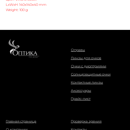
LxWxH: 140x140x40 mm
Weight: 100 g
интернет-магазин
Оправы
Линзы для очков
Очки с диоптриями
Солнцезащитные очки
Контактные линзы
Аксессуары
Прайс-лист
о компании
информация
Главная страница
Проверка зрения
О компании
Контакты