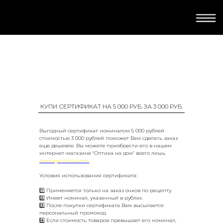
КУПИ СЕРТИФИКАТ НА 5 000 РУБ. ЗА 3 000 РУБ.
Выгодный сертификат номиналом 5 000 рублей
стоимостью 3 000 рублей поможет Вам сделать заказ
еще дешевле. Вы можете приобрести его в нашем
интернет-магазине "Оптика на дом" всего лишь
кликнув по ссылке
.
Условия использования сертификата:
1️⃣ Применяется только на заказ очков по рецепту.
2️⃣ Имеет номинал, указанный в рублях.
3️⃣ После покупки сертификата Вам высылается
персональный промокод.
4️⃣ Если стоимость товаров превышает его номинал,