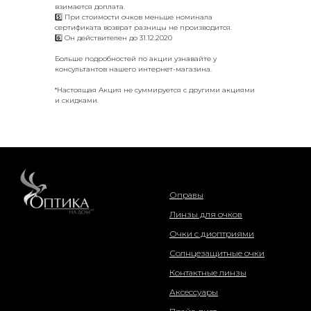
взимается доплата.
5️⃣ При стоимости очков меньше номинала
сертификата возврат разницы не производится.
6️⃣ Он действителен до 31.12.2020
Больше подробностей по акции узнавайте у
консультантов нашего интернет-магазина.
*Настоящая Акция не суммируется с другими акциями
и скидками.
интернет-магазин
Оправы
Линзы для очков
Очки с диоптриями
Солнцезащитные очки
Контактные линзы
Аксессуары